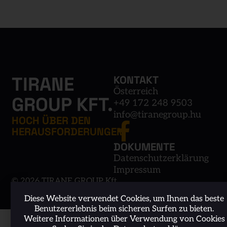
TIRANE
KONTAKT
Österreich
GROUP KFT.
+49 172 248 9503
info@tiranegroup.hu
HOCH ÜBER DEN
HERAUSFORDERUNGEN
DOKUMENTE
Datenschutzerklärung
Impressum
©
2026
TIRANE GROUP Kft.
Diese Website verwendet Cookies, um Ihnen das beste
Benutzererlebnis beim sicheren Surfen zu bieten.
Weitere Informationen über Verwendung von Cookies